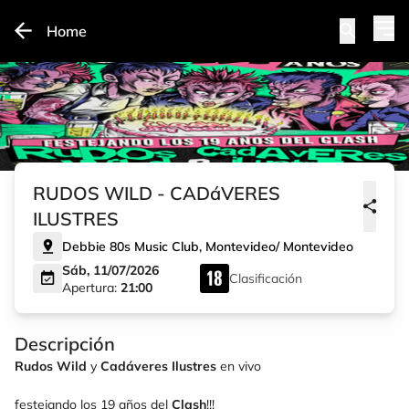
Home
RUDOS WILD - CADáVERES
ILUSTRES
Debbie 80s Music Club
,
Montevideo
/
Montevideo
Sáb, 11/07/2026
Clasificación
Apertura:
21:00
Descripción
Rudos Wild
y
Cadáveres Ilustres
en vivo
festejando los 19 años del
Clash
!!!