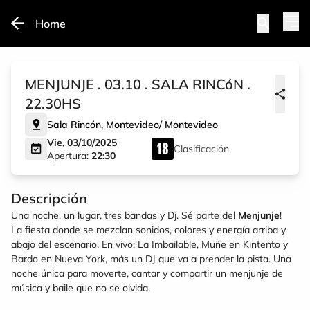
Home
MENJUNJE . 03.10 . SALA RINCóN .
22.30HS
Sala Rincón
,
Montevideo
/
Montevideo
Vie, 03/10/2025
Clasificación
Apertura:
22:30
Descripción
Una noche, un lugar, tres bandas y Dj. Sé parte del
Menjunje
!
La fiesta donde se mezclan sonidos, colores y energía arriba y
abajo del escenario. En vivo:
La Imbailable, Muñe en Kintento y
Bardo en Nueva York
, más un DJ que va a prender la pista. Una
noche única para moverte, cantar y compartir un menjunje de
música y baile que no se olvida.