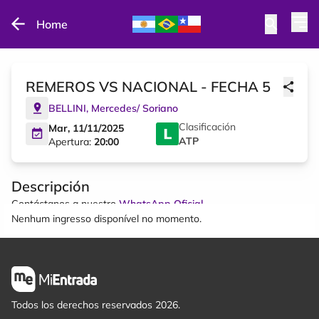
Home
REMEROS VS NACIONAL - FECHA 5
BELLINI
,
Mercedes
/
Soriano
Clasificación
Mar, 11/11/2025
ATP
Apertura:
20:00
Descripción
Contáctanos a nuestro
WhatsApp Oficial
Nenhum ingresso disponível no momento.
Todos los derechos reservados 2026.