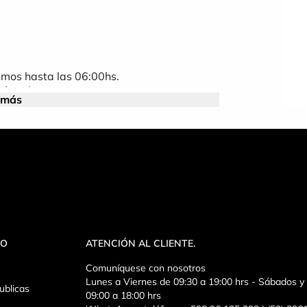
amos hasta las 06:00hs.
 cómodxs.
 más
tivo.
tu documento de identidad.
ón del comprador de las condiciones que
 único punto de venta autorizado.
 no se responsabiliza por eventuales
isión y permanencia del lugar.
VO
ATENCIÓN AL CLIENTE.
s. Contamos con puesto obligatorio de
uier persona que intente ingresar no
Comuníquese con nosotros
e se queda sin derecho a ingresar, y con
Lunes a Viernes de 09:30 a 19:00 hrs - Sábados 
ublicas
09:00 a 18:00 hrs
 ingrese al evento acepta