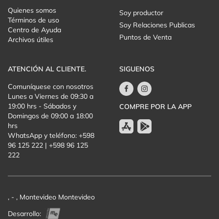
quienes buscan una experiencia premium y única, el Sector Área
Quienes somos
VIP es el lugar adecuado, incluyendo buffet y cerveza ilimitada.
Soy productor
Términos de uso
Aquí, tendrás acceso a un área totalmente privada para disfrutar
Soy Relaciones Publicas
Centro de Ayuda
con la familia.
Puntos de Venta
Archivos útiles
La Área VIP ofrece: Buffet y bebidas (solo el domingo),
incluyendo un delicioso desayuno a partir de las 9:30, además de
almuerzo servido hasta las 16:00. Esta opción es ideal para
ATENCIÓN AL CLIENTE.
SIGUENOS
quienes desean vivir una experiencia única e íntima con la
Fórmula Truck. El estacionamiento se cobrará por separado.
Comuníquese con nosotros
Lunes a Viernes de 09:30 a
Importante:
Si deseas asegurar estos precios imperdibles, ¡no
19:00 hrs - Sábados y
COMPRE POR LA APP
dejes que se agote el lote!
Domingos de 09:00 a 18:00
EN SECTOR ALAMBRADO Y PADDOCK: NIÑOS HASTA 12
hrs
AÑOS DE EDAD NO ABONAN ENTRADA.
WhatsApp y teléfono: +598
EN SECTOR ÁREA VIP: NIÑOS HASTA 10 AÑOS DE EDAD NO
96 125 222 | +598 96 125
ABONAN ENTRADA.
222
Información crucial:
11/10: Entrenamientos libres.
12/10: Entrenamientos libres y clasificación para el grid de
, - , Montevideo Montevideo
salida.
Desarrollo:
13/10: Presentaciones y carrera.