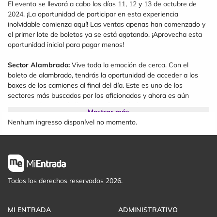
El evento se llevará a cabo los días 11, 12 y 13 de octubre de
2024. ¡La oportunidad de participar en esta experiencia
inolvidable comienza aquí! Las ventas apenas han comenzado y
el primer lote de boletos ya se está agotando. ¡Aprovecha esta
oportunidad inicial para pagar menos!
Sector Alambrado:
Vive toda la emoción de cerca. Con el
boleto de alambrado, tendrás la oportunidad de acceder a los
boxes de los camiones al final del día. Este es uno de los
sectores más buscados por los aficionados y ahora es aún
mejor: está permitido llevar parrillas, bebidas y
Mostrar más
acompañamientos para disfrutar de la emoción.
Nenhum ingresso disponível no momento.
Sector Paddock:
¿Te imaginas conocer a los equipos y explorar
los camiones de punta a punta? El sector paddock es perfecto
para los amantes del automovilismo. Podrás acceder a los boxes
durante todo el día. El sector paddock es ideal para los fanáticos
del automovilismo que desean una experiencia única.
Todos los derechos reservados 2026.
Sector Área VIP
(con buffet y bebidas solo el domingo): Disfruta
de una experiencia privilegiada, con acceso a los boxes. Para
MI ENTRADA
ADMINISTRATIVO