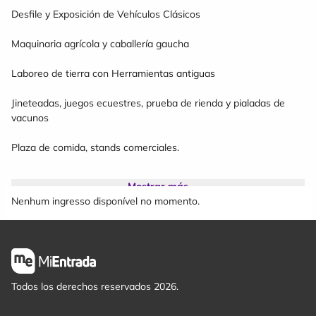
Desfile y Exposición de Vehículos Clásicos
Maquinaria agrícola y caballería gaucha
Laboreo de tierra con Herramientas antiguas
Jineteadas, juegos ecuestres, prueba de rienda y pialadas de
vacunos
Plaza de comida, stands comerciales.
Mostrar más
Elección de reinas
Nenhum ingresso disponível no momento.
Grupo de danza Flor de Ceibo
Grupo Musical , Generación latina
COPLA ALTA , MATHIAS SORA, MARTIN SEGOVIA, MATÍAS
Todos los derechos reservados 2026.
VAlDEZ, LOS DIAMANTES, BRUNO ASSANNELLI.