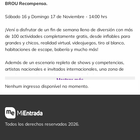
BROU Recompensa.
Sábado 16 y Domingo 17 de Noviembre - 14:00 hrs
¡Vení a disfrutar de un fin de semana lleno de diversión con más
de 100 actividades completamente gratis, desde inflables para
grandes y chicos, realidad virtual, videojuegos, tiro al blanco,
habitaciones de escape, babería y mucho más!
Además de un escenario repleto de shows y competencias,
artistas nacionales e invitados internacionales, una zona de
stands con mucha variedad de mercadería de tus animes,
Mostrar más
películas, juegos y series favoritas, un amplio espacio
Nenhum ingresso disponível no momento.
gastronómico, pero por sobre todo, ¡un evento para disfrutar con
familia y amigos durante todo el día!
Si queres tu Pasaporte Friki 2024, podrás conseguirlo en
Informes dentro del evento o en Juguetería Jugatela por $50.
Todos los derechos reservados 2026.
Con tu Pasaporte Friki si completas 20 sellos participando en
juegos, te llevas premios completamente gratis y en el momento!