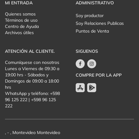
MI ENTRADA
ADMINISTRATIVO
Te esperamos en Friki Fest : La diversión hecha evento.
Quienes somos
Soy productor
Términos de uso
INFO. IMOPORTANTE PARA MEET AND GREET´s:
Soy Relaciones Publicas
Centro de Ayuda
Puntos de Venta
Archivos útiles
Vení a compartir un rato personal exclusivo para ti con tu
influencer favorito! Podés llevar lo que quieras que te firme,
hablar un ratito, darle un regalo, preguntarle algo, demostrarle tu
ATENCIÓN AL CLIENTE.
SIGUENOS
cariño y sacarte una foto o video con Passthor o con Ilay
Ventura.
Comuníquese con nosotros
Lunes a Viernes de 09:30 a
Tenés que estar presente en la zona de Meet and greets a las
19:00 hrs - Sábados y
COMPRE POR LA APP
14:45, podrás encontrar su ubicación en el mapa en la entrada
Domingos de 09:00 a 18:00
del evento.
hrs
WhatsApp y teléfono: +598
El meet and greet NO incluye la entrada a Friki Fest 2024, se
96 125 222 | +598 96 125
tiene que comprar por separado.
222
, - , Montevideo Montevideo