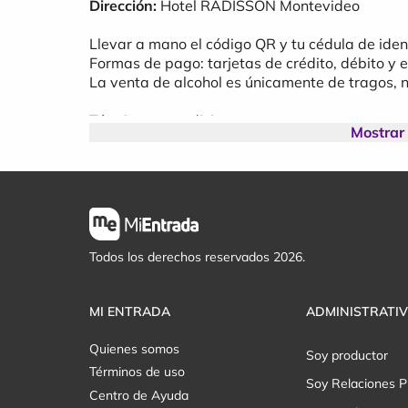
Dirección:
Hotel RADISSON Montevideo
Llevar a mano el código QR y tu cédula de ide
Formas de pago: tarjetas de crédito, débito y e
La venta de alcohol es únicamente de tragos, 
Términos y condiciones:
Mostrar
Es obligatorio presentar cédula de identidad
ingreso a menores de 30 años.
La capacidad es limitada y la productora se
Las entradas no tienen devolución, a menos
producción.
Con la compra de la entrada, cede sus dere
difusión durante el evento, y para próximos ev
Todos los derechos reservados 2026.
MI ENTRADA
ADMINISTRATI
Quienes somos
Soy productor
Términos de uso
Soy Relaciones P
Centro de Ayuda