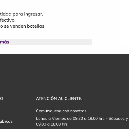
ntidad para ingresar.
fectivo.
no se venden botellas
 más
 en el ingreso al evento. Prohibido el
 reserva el derecho de admisión.
 que el evento sea cancelado por la
chos de imagen para la comunicación y
entos.
VO
ATENCIÓN AL CLIENTE.
Comuníquese con nosotros
Lunes a Viernes de 09:30 a 19:00 hrs - Sábados 
ublicas
09:00 a 18:00 hrs