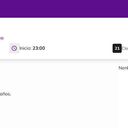
eo
Inicio:
23:00
Cla
Nenh
años.