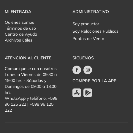
Con la compra de la entrada, cede sus derechos de imagen
para la comunicación y difusión durante el evento, y para
MI ENTRADA
ADMINISTRATIVO
próximos eventos.
Quienes somos
Soy productor
Términos de uso
Soy Relaciones Publicas
Centro de Ayuda
Puntos de Venta
Archivos útiles
ATENCIÓN AL CLIENTE.
SIGUENOS
Comuníquese con nosotros
Lunes a Viernes de 09:30 a
19:00 hrs - Sábados y
COMPRE POR LA APP
Domingos de 09:00 a 18:00
hrs
WhatsApp y teléfono: +598
96 125 222 | +598 96 125
222