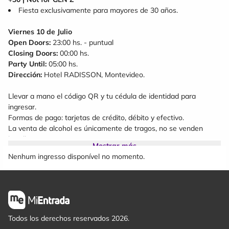
Fiesta exclusivamente para mayores de 30 años.
Viernes 10 de Julio
Open Doors:
23:00 hs. - puntual
Closing Doors:
00:00 hs.
Party Until:
05:00 hs.
Dirección:
Hotel RADISSON, Montevideo.
Llevar a mano el código QR y tu cédula de identidad para
ingresar.
Formas de pago: tarjetas de crédito, débito y efectivo.
La venta de alcohol es únicamente de tragos, no se venden
botellas
Mostrar más
Nenhum ingresso disponível no momento.
Términos y condiciones:
Es obligatorio presentar cédula de identidad en el ingreso al
evento. Prohibido el ingreso a menores de 30 años.
La capacidad es limitada y la productora se reserva el
derecho de admisión.
Las entradas no tienen devolución, a menos que el evento
Todos los derechos reservados 2026.
sea cancelado por la producción.