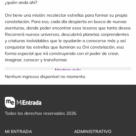
¿quién anda ahí?
Oni tiene una misión: recolectar estrellas para formar su propia
constelación. Para eso, cada día despierta en busca de nuevas
aventuras, donde poder encontrar esos tesoros que tanto desea.
Recorrerá nuevos universos, descubrirá planetas sorprendentes
y criaturas inolvidables que le ayudarán a conocerse más y así
conquistar las estrellas que iluminan su Oni constelación, esa
forma especial que irá construyendo con el poder de crear,
imaginar, conocer y transformar.
Mostrar más
Te invitamos a compartir este viaje galáctico y musical de
Nenhum ingresso disponível no momento.
aventuras sorprendentes, ya que nuestro interior es infinito,
como el universo.
Obra recomendada para infancias entre 0 y 9 años.
Todos los derechos reservados 2026.
MI ENTRADA
ADMINISTRATIVO