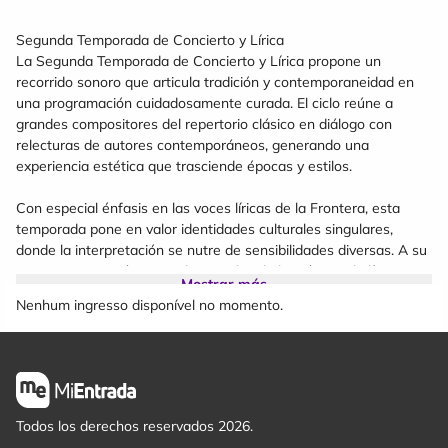
Segunda Temporada de Concierto y Lírica
La Segunda Temporada de Concierto y Lírica propone un
recorrido sonoro que articula tradición y contemporaneidad en
una programación cuidadosamente curada. El ciclo reúne a
grandes compositores del repertorio clásico en diálogo con
relecturas de autores contemporáneos, generando una
experiencia estética que trasciende épocas y estilos.
Con especial énfasis en las voces líricas de la Frontera, esta
temporada pone en valor identidades culturales singulares,
donde la interpretación se nutre de sensibilidades diversas. A su
vez, integra a intérpretes destacados de la música y la lírica
Mostrar más
nacional, consolidando un espacio de excelencia artística y
Nenhum ingresso disponível no momento.
encuentro con el público.
Cada concierto invita a una escucha atenta y renovada, donde la
potencia de la voz y la riqueza instrumental configuran un
paisaje sonoro de alta calidad, pensado tanto para públicos
especializados como para quienes deseen acercarse por primera
Todos los derechos reservados 2026.
vez al universo de la música clásica y la lírica.