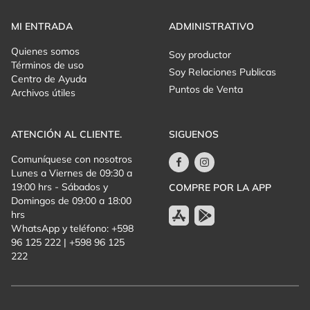
Una temporada que no solo presenta obras: construye
experiencia estética y sentido a través de la música.
MI ENTRADA
ADMINISTRATIVO
Quienes somos
Soy productor
Términos de uso
Soy Relaciones Publicas
Centro de Ayuda
Puntos de Venta
Archivos útiles
ATENCIÓN AL CLIENTE.
SIGUENOS
Comuníquese con nosotros
Lunes a Viernes de 09:30 a
19:00 hrs - Sábados y
COMPRE POR LA APP
Domingos de 09:00 a 18:00
hrs
WhatsApp y teléfono: +598
96 125 222 | +598 96 125
222