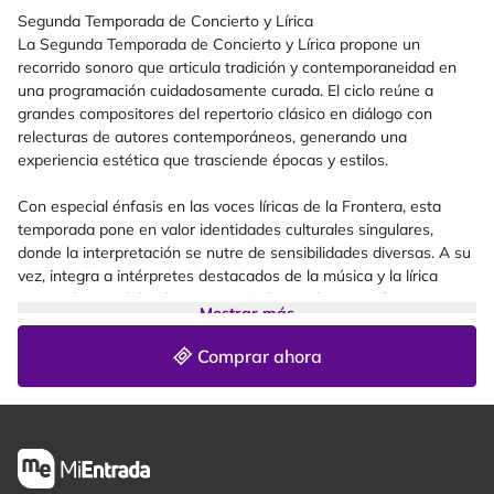
Segunda Temporada de Concierto y Lírica
La Segunda Temporada de Concierto y Lírica propone un
recorrido sonoro que articula tradición y contemporaneidad en
una programación cuidadosamente curada. El ciclo reúne a
grandes compositores del repertorio clásico en diálogo con
relecturas de autores contemporáneos, generando una
experiencia estética que trasciende épocas y estilos.
Con especial énfasis en las voces líricas de la Frontera, esta
temporada pone en valor identidades culturales singulares,
donde la interpretación se nutre de sensibilidades diversas. A su
vez, integra a intérpretes destacados de la música y la lírica
nacional, consolidando un espacio de excelencia artística y
Mostrar más
encuentro con el público.
Comprar ahora
Cada concierto invita a una escucha atenta y renovada, donde la
potencia de la voz y la riqueza instrumental configuran un
paisaje sonoro de alta calidad, pensado tanto para públicos
especializados como para quienes deseen acercarse por primera
vez al universo de la música clásica y la lírica.
Una temporada que no solo presenta obras: construye