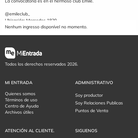
La convocatoria es en el hermoso club Emile.
@emileclub_
Ubicación: Mercedes 1820
Nenhum ingresso disponível no momento.
Todos los derechos reservados 2026.
MI ENTRADA
ADMINISTRATIVO
Quienes somos
Soy productor
Términos de uso
Soy Relaciones Publicas
Centro de Ayuda
Puntos de Venta
Archivos útiles
ATENCIÓN AL CLIENTE.
SIGUENOS