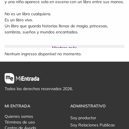
y una niña aparece sola en escena con un libro entre sus manos.
No es un libro cualquiera.
Es un libro vivo.
Un libro que guarda historias llenas de magia, princesas,
sombras, sueños y mundos encantados.
Cuando sus páginas se abren... el escenario despierta.
Mostrar más
Nenhum ingresso disponível no momento.
De él nacen reinos de ballet clásico, cuentos delicados,
personajes oscuros, hadas, emociones y sueños que cobran vida
a través de la danza. Cada coreografía será una nueva página,
un nuevo universo.
Pero poco a poco, la historia cambia...
Todos los derechos reservados 2026.
Porque la niña descubre que los cuentos no solo están para ser
leídos.
MI ENTRADA
ADMINISTRATIVO
También pueden ser escritos.
Quienes somos
Soy productor
Términos de uso
Y ahí aparece el verdadero mensaje de la obra:
Soy Relaciones Publicas
Centro de Ayuda