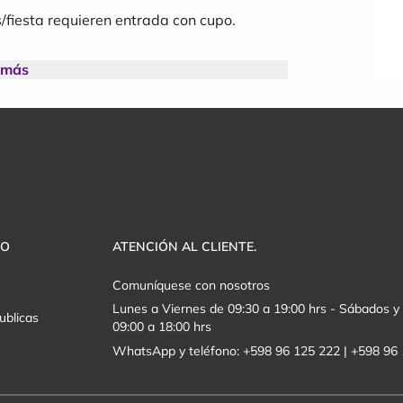
s/fiesta requieren entrada con cupo.
 más
8+ (control de acceso).
s reservados. Si precisás asistencia,
VO
ATENCIÓN AL CLIENTE.
Comuníquese con nosotros
Lunes a Viernes de 09:30 a 19:00 hrs - Sábados 
ublicas
09:00 a 18:00 hrs
WhatsApp y teléfono: +598 96 125 222 | +598 96