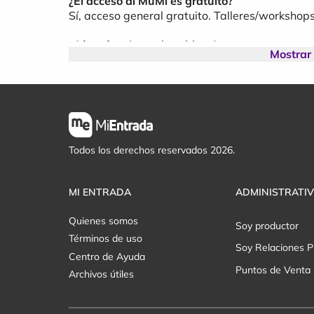
¿El acceso al MuMi es gratuito?
Sí, acceso general gratuito. Talleres/workshop
¿Cómo funciona el cashless?
Mostrar
Retirás una tarjeta recargable en el ingreso.
Pagás foodtrucks/tienda sin efectivo.
¿Menores pueden ingresar?
Al MuMi: sí, acompañados. Fiesta Superhada: 1
Accesibilidad
Todos los derechos reservados 2026.
Hay recorridos sin escalones, rampas y asiento
escribí a
contacto@superlocal.design
MI ENTRADA
ADMINISTRATI
www.superlocaldesign.com
www.instagram.com/superlocal.uy
Quienes somos
Soy productor
Términos de uso
Soy Relaciones P
Centro de Ayuda
Puntos de Venta
Archivos útiles