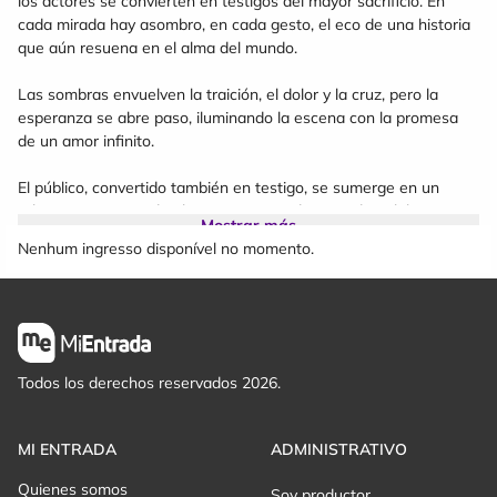
los actores se convierten en testigos del mayor sacrificio. En
cada mirada hay asombro, en cada gesto, el eco de una historia
que aún resuena en el alma del mundo.
Las sombras envuelven la traición, el dolor y la cruz, pero la
esperanza se abre paso, iluminando la escena con la promesa
de un amor infinito.
El público, convertido también en testigo, se sumerge en un
relato que trasciende el tiempo, sintiendo en cada palabra, gesto
Mostrar más
y mirada la profundidad de un amor que cambió el mundo.
Nenhum ingresso disponível no momento.
"Testigos - La Pasión de Cristo" se erige como un monumento
teatral, donde la devoción y el arte se entrelazan, dejando una
impresión imborrable en cada espectador
Todos los derechos reservados 2026.
MI ENTRADA
ADMINISTRATIVO
Quienes somos
Soy productor