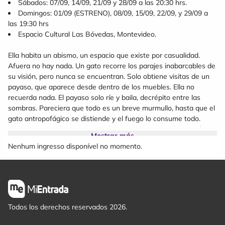
Sábados: 07/09, 14/09, 21/09 y 28/09 a las 20:30 hrs.
Domingos: 01/09 (ESTRENO), 08/09, 15/09, 22/09, y 29/09 a
las 19:30 hrs
Espacio Cultural Las Bóvedas, Montevideo.
Ella habita un abismo, un espacio que existe por casualidad.
Afuera no hay nada. Un gato recorre los parajes inabarcables de
su visión, pero nunca se encuentran. Solo obtiene visitas de un
payaso, que aparece desde dentro de los muebles. Ella no
recuerda nada. El payaso solo ríe y baila, decrépito entre las
sombras. Pareciera que todo es un breve murmullo, hasta que el
gato antropofágico se distiende y el fuego lo consume todo.
Lentamente, todo comienza a desaparecer, para solo escuchar
Mostrar más
algunas palabras de una escena que se reduce al vacío.
Nenhum ingresso disponível no momento.
La sonrisa acalambrada es la puesta en escena de un texto
imposible. Es un acontecimiento teatral que investiga la
interdisciplinariedad entre artes visuales, sonoras y distintas
teatralidades, y que propone un vínculo dialógico con su público
a través de la utilización de símbolos, significantes y
Todos los derechos reservados 2026.
cuestionamientos inacabados sobre el hecho teatral en sí
mismo.