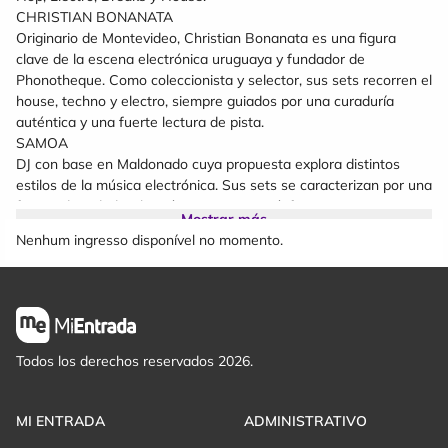
CHRISTIAN BONANATA
Originario de Montevideo, Christian Bonanata es una figura
clave de la escena electrónica uruguaya y fundador de
Phonotheque. Como coleccionista y selector, sus sets recorren el
house, techno y electro, siempre guiados por una curaduría
auténtica y una fuerte lectura de pista.
SAMOA
DJ con base en Maldonado cuya propuesta explora distintos
estilos de la música electrónica. Sus sets se caracterizan por una
fuerte identidad, selección precisa y atmósferas intensas en
Mostrar más
pista.
Nenhum ingresso disponível no momento.
NO CÁMARAS
@emileclub_
Ubicación: Mercedes 1820
Todos los derechos reservados 2026.
MI ENTRADA
ADMINISTRATIVO