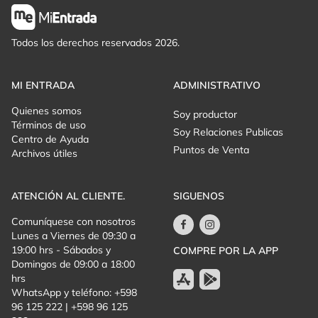
escena de primer nivel y los clásicos que marcaron
generaciones.
Todos los derechos reservados 2026.
ABBA:
Dancing Queen, Mamma Mia, Gimme Gimme Gimme,
Waterloo y muchos más.
MI ENTRADA
ADMINISTRATIVO
Quienes somos
Soy productor
Bee Gees:
Stayin Alive, How Deep Is Your Love, Night Fever,
Términos de uso
Soy Relaciones Publicas
More Than a Woman y todos los éxitos de la era disco.
Centro de Ayuda
Puntos de Venta
Archivos útiles
Elvis Presley:
Cant Help Falling in Love, Suspicious Minds,
ATENCIÓN AL CLIENTE.
SIGUENOS
Jailhouse Rock, Love Me Tender y muchos más.
Comuníquese con nosotros
Lunes a Viernes de 09:30 a
Domingo 23 de agosto
19:00 hrs - Sábados y
COMPRE POR LA APP
Domingos de 09:00 a 18:00
19:30 horas
hrs
WhatsApp y teléfono: +598
Teatro Larrañaga - Salto
96 125 222 | +598 96 125