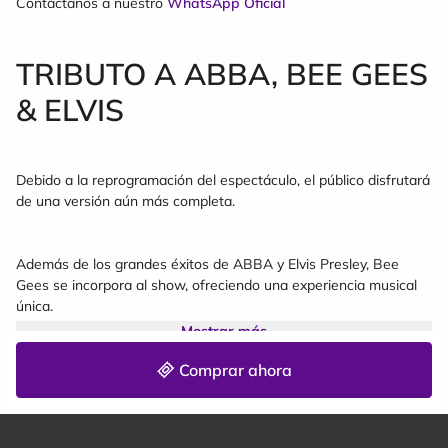
Contáctanos a nuestro
WhatsApp Oficial
TRIBUTO A ABBA, BEE GEES
& ELVIS
Debido a la reprogramación del espectáculo, el público disfrutará
de una versión aún más completa.
Además de los grandes éxitos de ABBA y Elvis Presley, Bee
Gees se incorpora al show, ofreciendo una experiencia musical
única.
Mostrar más
Viví un recorrido por las canciones de tres de los artistas más
Comprar ahora
icónicos de todos los tiempos, con una producción internacional
de Los Kalas, directamente desde Argentina. Un espectáculo
con músicos en vivo, cambios de vestuario, una puesta en