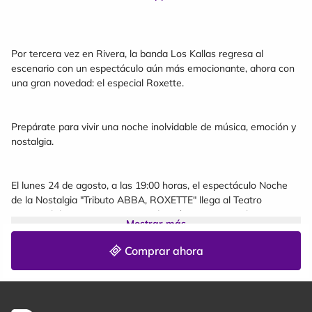
Por tercera vez en Rivera, la banda Los Kallas regresa al
escenario con un espectáculo aún más emocionante, ahora con
una gran novedad: el especial Roxette.
Prepárate para vivir una noche inolvidable de música, emoción y
nostalgia.
El lunes 24 de agosto, a las 19:00 horas, el espectáculo Noche
de la Nostalgia "Tributo ABBA, ROXETTE" llega al Teatro
Municipal de Rivera con una producción internacional que
Mostrar más
promete emocionar al público de principio a fin.
Comprar ahora
Directamente desde Argentina, la banda Los Kallas sube al
escenario trayendo toda la magia, la nostalgia y los mayores
éxitos de tres íconos que marcaron generaciones: ABBA,