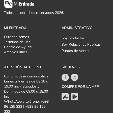
Roxette.
Todos los derechos reservados 2026.
Una experiencia emocionante, romántica y llena de clásicos
inolvidables para cantar, bailar y revivir grandes momentos en
MI ENTRADA
ADMINISTRATIVO
una verdadera celebración de la Noche de la Nostalgia.
Quienes somos
Soy productor
Términos de uso
Soy Relaciones Publicas
Centro de Ayuda
Puntos de Venta
Archivos útiles
ATENCIÓN AL CLIENTE.
SIGUENOS
Comuníquese con nosotros
Lunes a Viernes de 09:30 a
19:00 hrs - Sábados y
COMPRE POR LA APP
Domingos de 09:00 a 18:00
hrs
WhatsApp y teléfono: +598
96 125 222 | +598 96 125
222