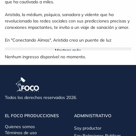
que ha cautivado a miles.
Aristida, la médium, psíquica, sanadora y vidente que ha
revolucionado las redes sociales con sus predicciones precisas y
conexiones impactantes, te invita a un viaje de sanación y amor.
En "Conectando Almas", Aristida crea un puente de luz
permitiéndote comunicarte con aquellos que ya no están
Mostrar más
físicamente.
Nenhum ingresso disponível no momento.
Utilizando frecuencias divinas y la guía de seres de luz, este
encuentro espiritual promete sanación emocional, consuelo, y
respuestas transformadoras.
No pierdas la oportunidad de experimentar esta conexión
Todos los derechos reservados 2026.
profunda. Compra tus entradas y prepárate para un encuentro
inolvidable con Aristida y las almas.
EL FOCO PRODUCCIONES
ADMINISTRATIVO
¡Estamos llegando a más lugares con toda la luz y la energía!
¿Ya fuiste a CONECTANDO ALMAS?
Quienes somos
Soy productor
Términos de uso
Soy Relaciones Publicas