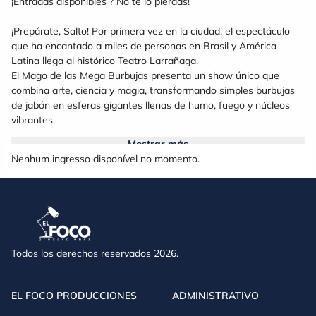
¡Entradas disponibles ? No te lo pierdas!
¡Prepárate, Salto! Por primera vez en la ciudad, el espectáculo
que ha encantado a miles de personas en Brasil y América
Latina llega al histórico
Teatro Larrañaga.
El Mago de las Mega Burbujas
presenta un show único que
combina arte, ciencia y magia, transformando simples burbujas
de jabón en esferas gigantes llenas de humo, fuego y núcleos
vibrantes.
Mostrar más
¿Qué te espera en este espectáculo?
Nenhum ingresso disponível no momento.
Burbujas gigantes con efectos de humo y fuego
Interacción con el público y participación infantil
Una experiencia visual y sonora para todos los gustos
Más de 170.000 kilómetros recorridos, llevando magia por el
mundo
Todos los derechos reservados 2026.
Clasificación:
Apto para todo público
Duración:
Aproximadamente 60 minutos
EL FOCO PRODUCCIONES
ADMINISTRATIVO
Comprá tus entradas con anticipación
y sé parte de una
experiencia mágica en dos de los teatros más emblemáticos de