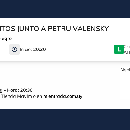
NTOS JUNTO A PETRU VALENSKY
Negro
Cla
Inicio:
20:30
AT
Nenh
g -
Hora:
20:
30
n
Tienda
Mavim
o
en
mientrada.
com.
uy
.